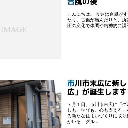
台風の後
こんにちは。 今週は台風がすごかったですね…。 台風が来る前から頭が痛くなっ
たり、古傷が痛んだりと、所謂「気
市川市末広に新しく「グループホーム伸栄 末
広」が誕生します
７月１日、市川市末広に「グ
しも、学びも、心も支える」
る新たな住まいづくりに取り
がいる、グル...